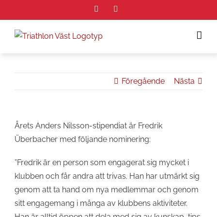
Fortsätt
Facebook
Instagram
till
innehållet
Föregående
Nästa
Årets Anders Nilsson-stipendiat är Fredrik
Überbacher med följande nominering:
”Fredrik är en person som engagerat sig mycket i
klubben och får andra att trivas. Han har utmärkt sig
genom att ta hand om nya medlemmar och genom
sitt engagemang i många av klubbens aktiviteter.
Han är alltid öppen att dela med sig av kunskap, tips