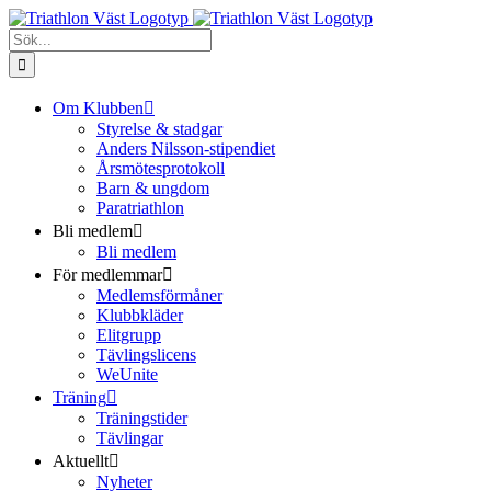
Fortsätt
Facebook
Instagram
till
Sök
innehållet
efter:
Om Klubben
Styrelse & stadgar
Anders Nilsson-stipendiet
Årsmötesprotokoll
Barn & ungdom
Paratriathlon
Bli medlem
Bli medlem
För medlemmar
Medlemsförmåner
Klubbkläder
Elitgrupp
Tävlingslicens
WeUnite
Träning
Träningstider
Tävlingar
Aktuellt
Nyheter