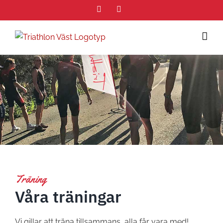
Fortsätt
Facebook
Instagram
till
innehållet
Träning
Våra träningar
Vi gillar att träna tillsammans, alla får vara med!