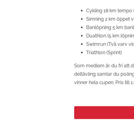
Cykling 18 km tempo (i
Simning 2 km öppet va
Banlöpning 5 km ban
Duathlon (5 km löpning
Swimrun (Två varv vid
Triathlon (Sprint)
Som medlem är du fri att del
deltävling samlar du poäng 
vinner hela cupen. Pris till 