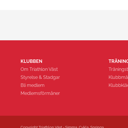
KLUBBEN
TRÄNING
Om Triathlon Väst
Träningst
Styrelse & Stadgar
Klubbmä
Bli medlem
Klubbklä
Medlemsförmåner
Copyright Triathlon Väst - Simma, Cykla, Springa