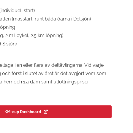
ndividuell start)
tten (masstart, runt båda öarna i Delsjön)
löpning
, 2 mil cykel, 2.5 km löpning)
 Sisjön)
taga i en eller flera av deltävlingarna. Vid varje
och först i slutet av året är det avgjort vem som
1:a herr och 1:a dam samt utlottningspriser.
KM-cup Dashboard