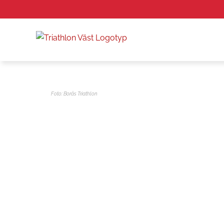
Fortsätt
till
innehållet
Foto: Borås Triathlon