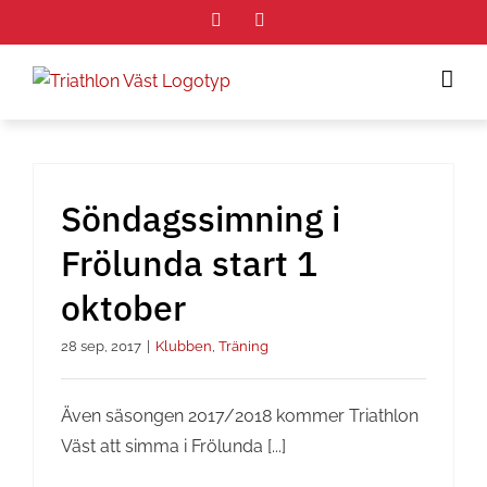
Fortsätt
Facebook
Instagram
till
innehållet
Söndagssimning i
Frölunda start 1
oktober
28 sep, 2017
|
Klubben
,
Träning
Även säsongen 2017/2018 kommer Triathlon
Väst att simma i Frölunda [...]