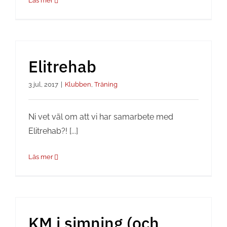
Läs mer
Elitrehab
3 jul, 2017
|
Klubben
,
Träning
Ni vet väl om att vi har samarbete med
Elitrehab?! [...]
Läs mer
KM i simning (och