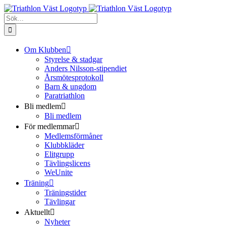
Fortsätt
Facebook
Instagram
till
Sök
innehållet
efter:
Om Klubben
Styrelse & stadgar
Anders Nilsson-stipendiet
Årsmötesprotokoll
Barn & ungdom
Paratriathlon
Bli medlem
Bli medlem
För medlemmar
Medlemsförmåner
Klubbkläder
Elitgrupp
Tävlingslicens
WeUnite
Träning
Träningstider
Tävlingar
Aktuellt
Nyheter